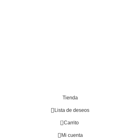
Indu
Vegetación Artificial
Baño
Cocina
Muebles de madera
Adornos
Hogar
Desarrollado por
Paginas Web Argentina
Tienda
Lista de deseos
0
Carrito
Mi cuenta