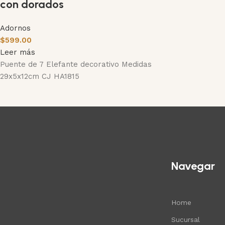
con dorados
Adornos
$
599.00
Leer más
Puente de 7 Elefante decorativo Medidas
29x5x12cm CJ HA1815
Navegar
Home
Sucursal