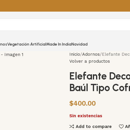
rnos
Vegetación Artificial
Made In India
Navidad
Inicio
Adornos
Elefante Dec
Volver a productos
Elefante Dec
Baúl Tipo Cof
$
400.00
Sin existencias
Add to compare
Añ