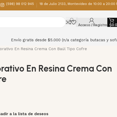
(598) 98 012 945
18 de Julio 2133, Montevideo de 10:00 a 20:00 
Acceso / Registro
$
0.
Envío gratis desde $5.000 (n/a categoría butacas y sof
orativo En Resina Crema Con Baúl Tipo Cofre
orativo En Resina Crema Con
re
adir a la lista de deseos