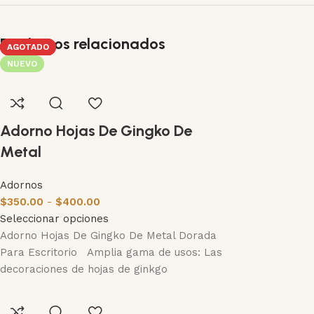
Productos relacionados
AGOTADO
AGOTADO
AGOTADO
AGOTADO
AGOTADO
AGOTADO
AGOTADO
NUEVO
Adorno Hojas De Gingko De
Metal
Adornos
$
350.00
-
$
400.00
Seleccionar opciones
Adorno Hojas De Gingko De Metal Dorada
Para Escritorio Amplia gama de usos: Las
decoraciones de hojas de ginkgo