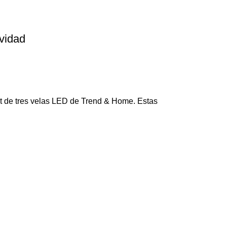
vidad
et de tres velas LED de Trend & Home. Estas
Navegar
Home
Sucursal
Nosotros
Contacto