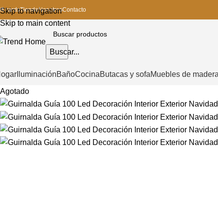
ift cards
Tienda
Nosotros
Contacto
Skip to navigation
Skip to main content
Buscar...
ogar
Iluminación
Baño
Cocina
Butacas y sofa
Muebles de mader
Agotado