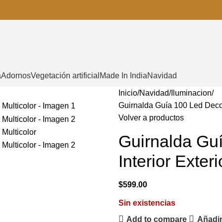
a
Adornos
Vegetación artificial
Made In India
Navidad
Inicio
Navidad
Iluminacion
Guirnalda Guía 100 Led Decor
Volver a productos
Guirnalda Gu
Interior Exter
$
599.00
Sin existencias
Add to compare
Añadir