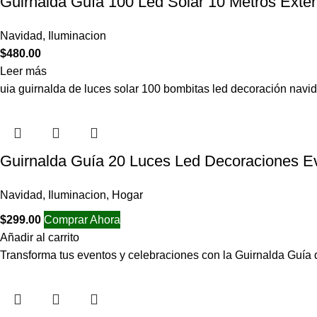
Guirnalda Guía 100 Led Solar 10 Metros Exter
Navidad
,
Iluminacion
$
480.00
Leer más
uia guirnalda de luces solar 100 bombitas led decoración navi
Guirnalda Guía 20 Luces Led Decoraciones Ev
Navidad
,
Iluminacion
,
Hogar
$
299.00
Comprar Ahora
Añadir al carrito
Transforma tus eventos y celebraciones con la Guirnalda Guí