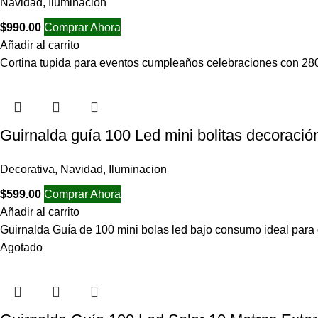
Navidad
,
Iluminacion
$
990.00
Comprar Ahora
Añadir al carrito
Cortina tupida para eventos cumpleaños celebraciones con 280
Guirnalda guía 100 Led mini bolitas decoración 
Decorativa
,
Navidad
,
Iluminacion
$
599.00
Comprar Ahora
Añadir al carrito
Guirnalda Guía de 100 mini bolas led bajo consumo ideal para
Agotado