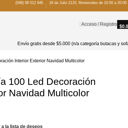
(598) 98 012 945
18 de Julio 2133, Montevideo de 10:00 a 20:00 
Acceso / Registro
$
0.
Envío gratis desde $5.000 (n/a categoría butacas y sof
ación Interior Exterior Navidad Multicolor
ía 100 Led Decoración
ior Navidad Multicolor
 a la lista de deseos