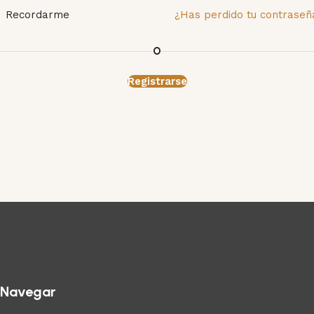
Recordarme
¿Has perdido tu contraseñ
O
Registrarse
Navegar