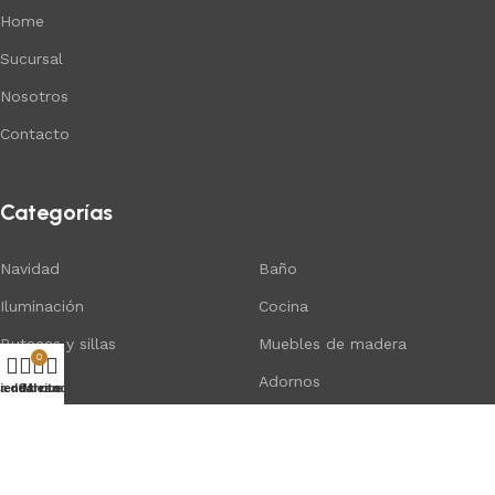
Home
Sucursal
Nosotros
Contacto
Categorías
Navidad
Baño
Iluminación
Cocina
Butacas y sillas
Muebles de madera
0
Indu
Adornos
ta de deseos
ienda
Carrito
Mi cuenta
Vegetación Artificial
Hogar