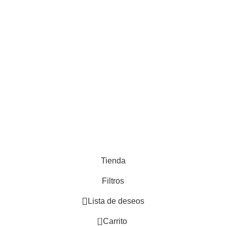
Indu
Vegetación Artificial
Baño
Cocina
Muebles de madera
Adornos
Hogar
Desarrollado por
Paginas Web Argentina
Tienda
Filtros
Lista de deseos
0
Carrito