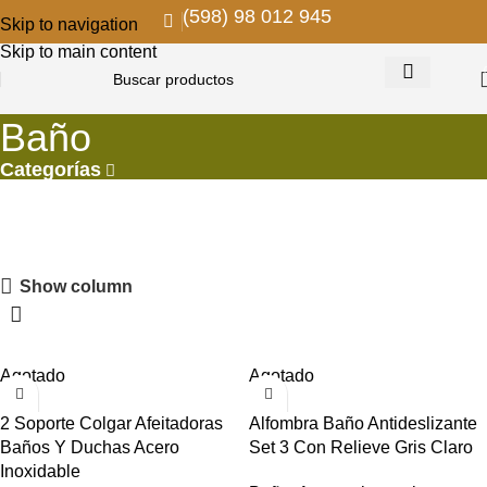
(598) 98 012 945
Skip to navigation
Skip to main content
Baño
Categorías
PROMOS EN COLGANTES
Show column
Descuentos para remodelar y decorar
VER MAS
Agotado
Agotado
2 Soporte Colgar Afeitadoras
Alfombra Baño Antideslizante
Baños Y Duchas Acero
Set 3 Con Relieve Gris Claro
Inoxidable