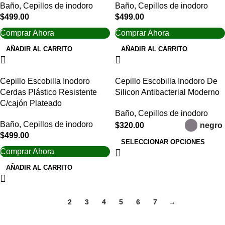
Baño
,
Cepillos de inodoro
Baño
,
Cepillos de inodoro
$
499.00
$
499.00
Comprar Ahora
Comprar Ahora
AÑADIR AL CARRITO
AÑADIR AL CARRITO
Cepillo Escobilla Inodoro
Cepillo Escobilla Inodoro De
Cerdas Plástico Resistente
Silicon Antibacterial Moderno
C/cajón Plateado
Baño
,
Cepillos de inodoro
Baño
,
Cepillos de inodoro
$
320.00
negro
$
499.00
SELECCIONAR OPCIONES
Comprar Ahora
AÑADIR AL CARRITO
1
2
3
4
5
6
7
→