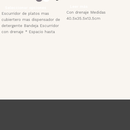
Leer más
Seleccionar opciones
Con drenaje Medidas
Escurridor de platos mas
40.5x35.5x13.5cm
cubiertero mas dispensador de
detergente Bandeja Escurridor
con drenaje * Espacio hasta
para 11 platos y