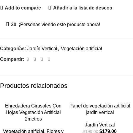
Add to compare
Añadir a la lista de deseos
20
¡Personas viendo este producto ahora!
Categorías:
Jardín Vertical
,
Vegetación artificial
Compartir:
Productos relacionados
-10%
Enredadera Girasoles Con
Panel de vegetación artificial
NUEVO
Hojas Vegetación Artificial
jardín vertical
2metros
Jardín Vertical
Vegetación artificial
,
Flores y
$
179.00
$
199.00