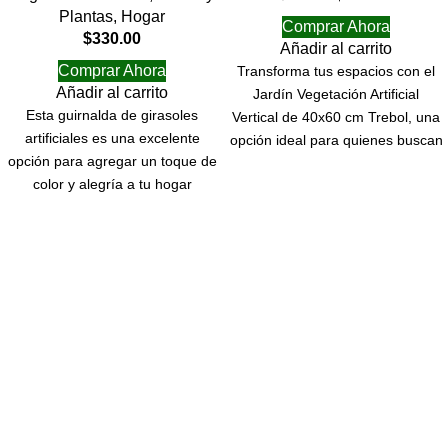
Plantas
,
Hogar
Comprar Ahora
$
330.00
Añadir al carrito
Comprar Ahora
Transforma tus espacios con el
Añadir al carrito
Jardín Vegetación Artificial
Esta guirnalda de girasoles
Vertical de 40x60 cm Trebol, una
artificiales es una excelente
opción ideal para quienes buscan
opción para agregar un toque de
embellecer su entorno sin el
color y alegría a tu hogar
compromiso del mantenimiento
que requieren las plantas
naturales. Este producto posee
un césped tupido que añade un
toque fresco y vibrante a
cualquier ambiente, ya sea en
interiores o exteriores. Gracias a
su diseño práctico y atractivo,
este jardín vertical se convierte
en el elemento decorativo
perfecto para oficinas, terrazas o
salas de estar. Su acabado