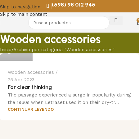
(598) 98 012 945
Skip to navigation
Skip to main content
Wooden accessories
Trend
Inicio
Archivo por categoría "Wooden accessories"
Wooden accessories
25 Abr 2023
For clear thinking
The passage experienced a surge in popularity during
the 1960s when Letraset used it on their dry-tr...
CONTINUAR LEYENDO