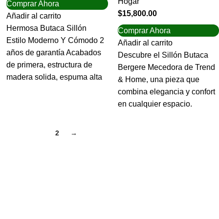
Hogar
Comprar Ahora
$
15,800.00
Añadir al carrito
Hermosa Butaca Sillón
Comprar Ahora
Estilo Moderno Y Cómodo 2
Añadir al carrito
años de garantía Acabados
Descubre el Sillón Butaca
de primera, estructura de
Bergere Mecedora de Trend
madera solida, espuma alta
& Home, una pieza que
combina elegancia y confort
en cualquier espacio.
1
2
→
Categorías
Baño
Cocina
Muebles de madera
Navidad
Adornos
Iluminación