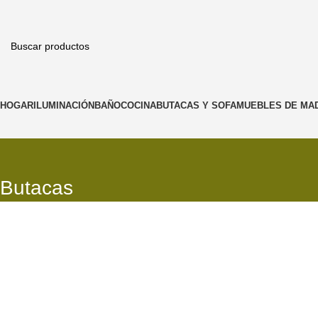
HOGAR
ILUMINACIÓN
BAÑO
COCINA
BUTACAS Y SOFA
MUEBLES DE MA
Butacas
PROMOS EN COLGANTES
Descuentos para remodelar y decorar
VER MAS