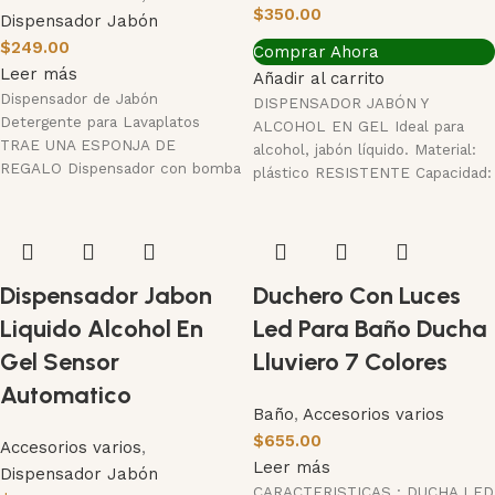
$
350.00
Dispensador Jabón
$
249.00
Comprar Ahora
Leer más
Añadir al carrito
Dispensador de Jabón
DISPENSADOR JABÓN Y
Detergente para Lavaplatos
ALCOHOL EN GEL Ideal para
TRAE UNA ESPONJA DE
alcohol, jabón líquido. Material:
REGALO Dispensador con bomba
plástico RESISTENTE Capacidad:
de jabón con soporte de esponja,
350ml Medidas: 6cm x 7,6cm
Dispensador Jabon
Duchero Con Luces
Liquido Alcohol En
Led Para Baño Ducha
Gel Sensor
Lluviero 7 Colores
Automatico
Baño
,
Accesorios varios
$
655.00
Accesorios varios
,
Leer más
Dispensador Jabón
CARACTERISTICAS : DUCHA LED