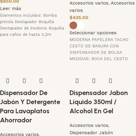
$
850.00
Accesorios varios
,
Accesorios
Leer más
varios
Elementos incluidos: Bomba
$
435.00
pistola Destapador Boquilla
Destapador de inodoros Boquilla
Seleccionar opciones
para caños de hasta 3,2m
MODERNA PAPELERA TACHO
Boquilla para caños de hasta 5
CESTO DE BASURA CON
cm Boquilla para caños de hasta
DISPENSADOR DE BOLSA
10 cm
MEDIDAS: BOCA DEL CESTO
23,5CM x 14CM (DESPLEGADO)
O 4CM
Dispensador De
Dispensador Jabon
Jabón Y Detergente
Líquido 350ml /
Para Lavaplatos
Alcohol En Gel
Ahorrador
Accesorios varios
,
Dispensador Jabón
Accesorios varios
,