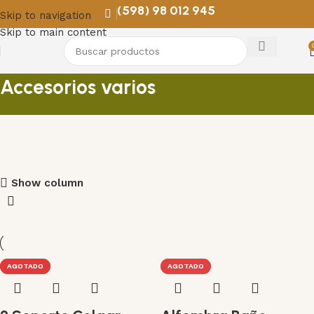
(598) 98 012 945
Skip to navigation
Skip to main content
Accesorios varios
PROMOS EN COLGANTES
Show column
Descuentos para remodelar y decorar
VER MAS
AGOTADO
AGOTADO
AGOTADO
AGOTADO
AGOTADO
AGOTADO
AGOTADO