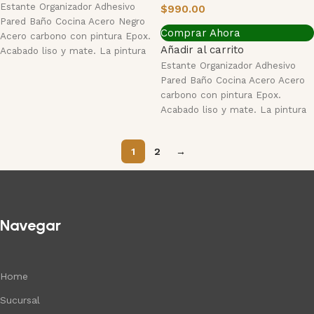
Estante Organizador Adhesivo
$
990.00
Pared Baño Cocina Acero Negro
Comprar Ahora
Acero carbono con pintura Epox.
Añadir al carrito
Acabado liso y mate. La pintura
en
Estante Organizador Adhesivo
Pared Baño Cocina Acero Acero
carbono con pintura Epox.
Acabado liso y mate. La pintura
en polvo
1
2
→
Navegar
Home
Sucursal