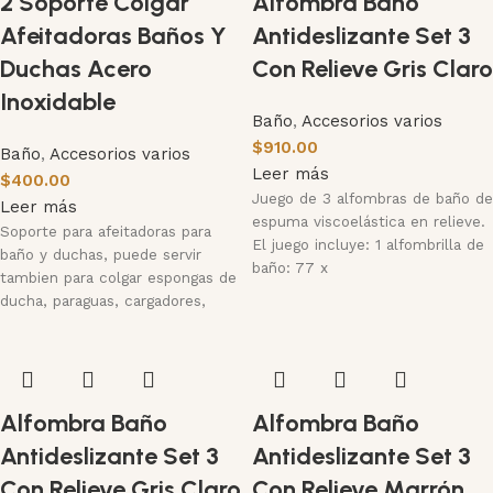
2 Soporte Colgar
Alfombra Baño
Afeitadoras Baños Y
Antideslizante Set 3
Duchas Acero
Con Relieve Gris Claro
Inoxidable
Baño
,
Accesorios varios
$
910.00
Baño
,
Accesorios varios
Leer más
$
400.00
Juego de 3 alfombras de baño de
Leer más
espuma viscoelástica en relieve.
Soporte para afeitadoras para
El juego incluye: 1 alfombrilla de
baño y duchas, puede servir
baño: 77 x
tambien para colgar espongas de
ducha, paraguas, cargadores,
celulares. en acero
Alfombra Baño
Alfombra Baño
Antideslizante Set 3
Antideslizante Set 3
Con Relieve Gris Claro
Con Relieve Marrón