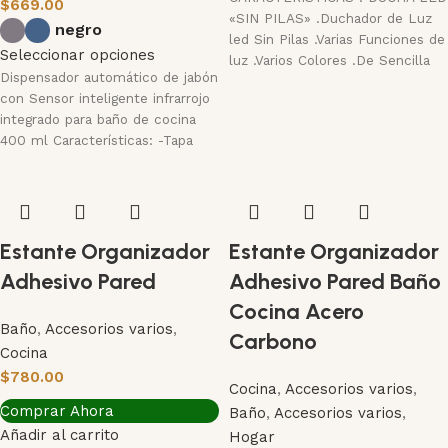
$
669.00
«SIN PILAS» .Duchador de Luz
negro
led Sin Pilas .Varias Funciones de
Seleccionar opciones
luz .Varios Colores .De Sencilla
Dispensador automático de jabón
con Sensor inteligente infrarrojo
integrado para baño de cocina
400 ml Características: -Tapa
emergente para Recargas
Estante Organizador
Estante Organizador
Adhesivo Pared
Adhesivo Pared Baño
Cocina Acero
Baño
,
Accesorios varios
,
Carbono
Cocina
$
780.00
Cocina
,
Accesorios varios
,
Comprar Ahora
Baño
,
Accesorios varios
,
Añadir al carrito
Hogar