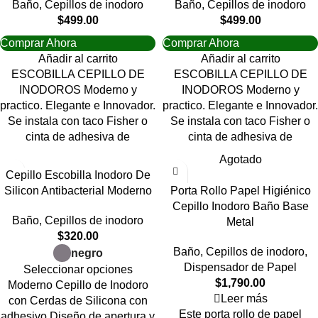
Baño
,
Cepillos de inodoro
Baño
,
Cepillos de inodoro
$
499.00
$
499.00
Comprar Ahora
Comprar Ahora
Añadir al carrito
Añadir al carrito
ESCOBILLA CEPILLO DE
ESCOBILLA CEPILLO DE
INODOROS Moderno y
INODOROS Moderno y
practico. Elegante e Innovador.
practico. Elegante e Innovador.
Se instala con taco Fisher o
Se instala con taco Fisher o
cinta de adhesiva de
cinta de adhesiva de
Agotado
Cepillo Escobilla Inodoro De
Silicon Antibacterial Moderno
Porta Rollo Papel Higiénico
Cepillo Inodoro Baño Base
Baño
,
Cepillos de inodoro
Metal
$
320.00
Baño
,
Cepillos de inodoro
,
negro
Dispensador de Papel
Seleccionar opciones
$
1,790.00
Moderno Cepillo de Inodoro
Leer más
con Cerdas de Silicona con
Este porta rollo de papel
adhesivo Diseño de apertura y