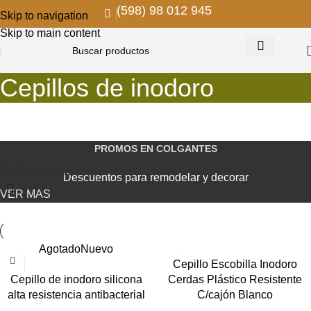
(598) 98 012 945
Skip to navigation
Skip to main content
Cepillos de inodoro
PROMOS EN COLGANTES
Show column
Descuentos para remodelar y decorar
VER MAS
Agotado
Nuevo
Cepillo Escobilla Inodoro
Cepillo de inodoro silicona
Cerdas Plástico Resistente
alta resistencia antibacterial
C/cajón Blanco