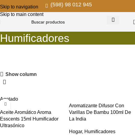
(598) 98 012 945
Skip to navigation
Skip to main content
Humificadores
PROMOS EN COLGANTES
Show column
Descuentos para remodelar y decorar
VER MAS
Agotado
Aromatizante Difusor Con
Aceite Aromático Aroma
Varillas De Bambu 100ml De
Esscents 15ml Humificador
La India
Ultrasónico
Hogar
,
Humificadores