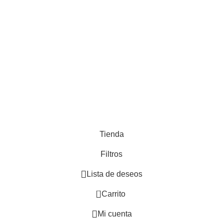
Baño
Cocina
Muebles de madera
Adornos
Hogar
Desarrollado por
Paginas Web Argentina
Tienda
Filtros
Lista de deseos
0
Carrito
Mi cuenta