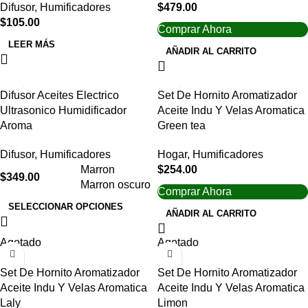
Difusor
,
Humificadores
$
479.00
$
105.00
Comprar Ahora
LEER MÁS
AÑADIR AL CARRITO
Difusor Aceites Electrico
Set De Hornito Aromatizador
Ultrasonico Humidificador
Aceite Indu Y Velas Aromatica
Aroma
Green tea
Difusor
,
Humificadores
Hogar
,
Humificadores
Marron
$
254.00
$
349.00
Marron oscuro
Comprar Ahora
SELECCIONAR OPCIONES
AÑADIR AL CARRITO
Agotado
Agotado
Set De Hornito Aromatizador
Set De Hornito Aromatizador
Aceite Indu Y Velas Aromatica
Aceite Indu Y Velas Aromatica
Laly
Limon