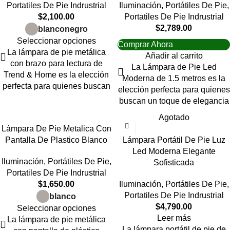
Portatiles De Pie Indrustrial
Iluminación
,
Portátiles De Pie
,
$
2,100.00
Portatiles De Pie Indrustrial
$
2,789.00
blanco
negro
Seleccionar opciones
Comprar Ahora
La lámpara de pie metálica
Añadir al carrito
con brazo para lectura de
La Lámpara de Pie Led
Trend & Home es la elección
Moderna de 1.5 metros es la
perfecta para quienes buscan
elección perfecta para quienes
buscan un toque de elegancia
Agotado
Lámpara De Pie Metalica Con
Pantalla De Plastico Blanco
Lámpara Portátil De Pie Luz
Led Moderna Elegante
Iluminación
,
Portátiles De Pie
,
Sofisticada
Portatiles De Pie Indrustrial
$
1,650.00
Iluminación
,
Portátiles De Pie
,
Portatiles De Pie Indrustrial
blanco
$
4,790.00
Seleccionar opciones
Leer más
La lámpara de pie metálica
La lámpara portátil de pie de