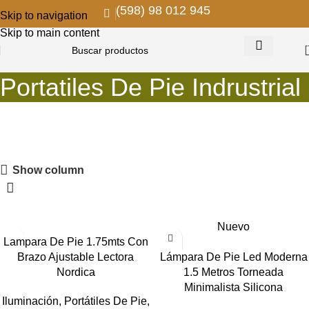
(598) 98 012 945
Skip to navigation
Skip to main content
Portatiles De Pie Indrustrial
PROMOS EN COLGANTES
Show column
Descuentos para remodelar y decorar
VER MAS
Nuevo
Lampara De Pie 1.75mts Con
Brazo Ajustable Lectora
Lámpara De Pie Led Moderna
Nordica
1.5 Metros Torneada
Minimalista Silicona
Iluminación
,
Portátiles De Pie
,