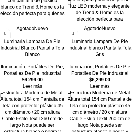
con pantalla de plástico
luz LED moderna y elegante
blanco de Trend & Home es la
de Trend & Home es la
elección perfecta para quienes
elección perfecta para
Agotado
Nuevo
Agotado
Nuevo
Luminaria Lampara De Pie
Luminaria Lampara De Pie
Industrial Blanco Pantalla Tela
Industrial blanco Pantalla Tela
Blanco
Gris
Iluminación
,
Portátiles De Pie
,
Iluminación
,
Portátiles De Pie
,
Portatiles De Pie Indrustrial
Portatiles De Pie Indrustrial
$
6,299.00
$
6,299.00
Leer más
Leer más
Estructura Moderna de Metal
Estructura Moderna de Metal
Altura total 154 cm Pantalla de
Altura total 154 cm Pantalla de
Tela con protector plástico 45
Tela con protector plástico 45
cm diámetro / 20 cm altura
cm diámetro / 20 cm altura
Cable Estilo Textil 260 cm de
Cable Estilo Textil 260 cm de
largo Nota puede ser
largo Nota puede ser
estructura blanca o negra y
estructura blanca o negra y