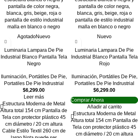
pantalla de color negra,
pantalla de color negra,
blanca, gris, beige, roja o
blanca, gris, beige, roja o
pantalla de estilo industrial
pantalla de estilo industrial
malla en blanco o negro
malla en blanco o negro
Agotado
Nuevo
Nuevo
Luminaria Lampara De Pie
Luminaria Lampara De Pie
Industrial Blanco Pantalla Tela
Industrial Blanco Pantalla Tela
Negro
Rojo
Iluminación
,
Portátiles De Pie
,
Iluminación
,
Portátiles De Pie
,
Portatiles De Pie Indrustrial
Portatiles De Pie Indrustrial
$
6,299.00
$
6,299.00
Leer más
Comprar Ahora
Estructura Moderna de Metal
Añadir al carrito
Altura total 154 cm Pantalla de
Estructura Moderna de Metal
Tela con protector plástico 45
Altura total 154 cm Pantalla de
cm diámetro / 20 cm altura
Tela con protector plástico 45
Cable Estilo Textil 260 cm de
cm diámetro / 20 cm altura
largo Nota puede ser