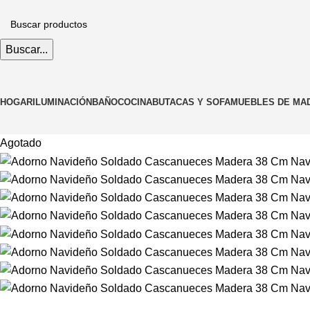
Buscar...
HOGAR
ILUMINACIÓN
BAÑO
COCINA
BUTACAS Y SOFA
MUEBLES DE MA
Agotado