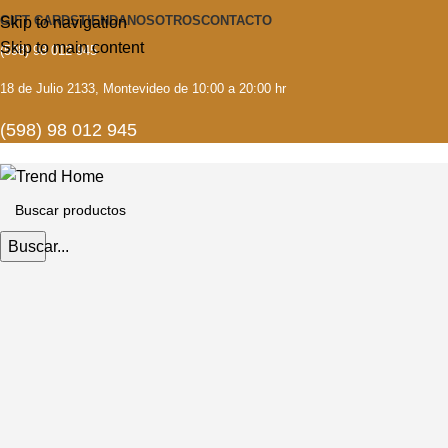
GIFT CARDS
TIENDA
NOSOTROS
CONTACTO
Skip to navigation
Skip to main content
(598) 98 012 945
18 de Julio 2133, Montevideo de 10:00 a 20:00 hr
(598) 98 012 945
Buscar...