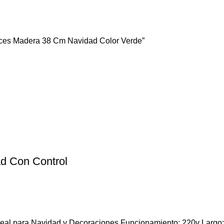
eces Madera 38 Cm Navidad Color Verde”
d Con Control
eal para Navidad y Decoraciones Funcionamiento: 220v Largo: