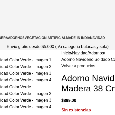
DERA
ADORNOS
VEGETACIÓN ARTIFICIAL
MADE IN INDIA
NAVIDAD
Envío gratis desde $5.000 (n/a categoría butacas y sofá)
Inicio
Navidad
Adornos
Adorno Navideño Soldado C
Volver a productos
Adorno Navi
Madera 38 Cm
$
899.00
Sin existencias