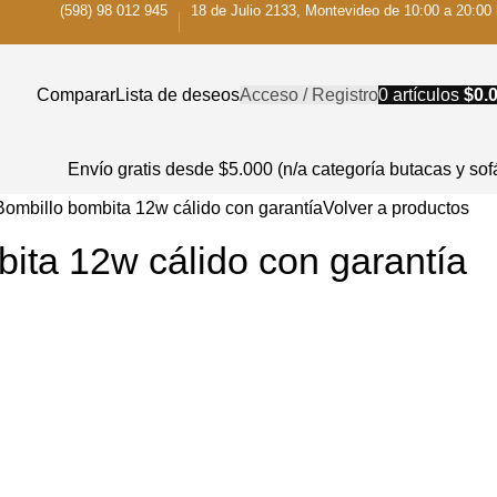
(598) 98 012 945
18 de Julio 2133, Montevideo de 10:00 a 20:00 
Comparar
Lista de deseos
Acceso / Registro
0
artículos
$
0.
Envío gratis desde $5.000 (n/a categoría butacas y sof
Bombillo bombita 12w cálido con garantía
Volver a productos
ita 12w cálido con garantía