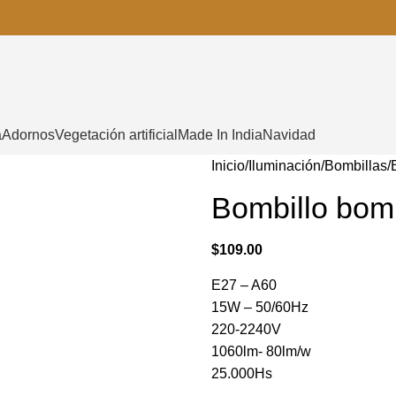
a
Adornos
Vegetación artificial
Made In India
Navidad
Inicio
Iluminación
Bombillas
Bombillo bomb
$
109.00
E27 – A60
15W – 50/60Hz
220-2240V
1060lm- 80lm/w
25.000Hs