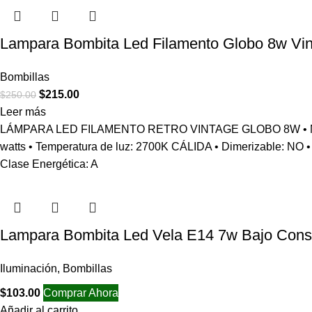
Lampara Bombita Led Filamento Globo 8w Vin
Bombillas
$
215.00
$
250.00
Leer más
LÁMPARA LED FILAMENTO RETRO VINTAGE GLOBO 8W • Modelo: G
watts • Temperatura de luz: 2700K CÁLIDA • Dimerizable: NO • 
Clase Energética: A
Lampara Bombita Led Vela E14 7w Bajo Con
Iluminación
,
Bombillas
$
103.00
Comprar Ahora
Añadir al carrito