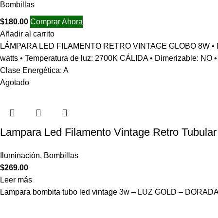
Bombillas
$
180.00
Comprar Ahora
Añadir al carrito
LÁMPARA LED FILAMENTO RETRO VINTAGE GLOBO 8W • Modelo: G
watts • Temperatura de luz: 2700K CÁLIDA • Dimerizable: NO • 
Clase Energética: A
Agotado
Lampara Led Filamento Vintage Retro Tubula
Iluminación
,
Bombillas
$
269.00
Leer más
Lampara bombita tubo led vintage 3w – LUZ GOLD – DORADA