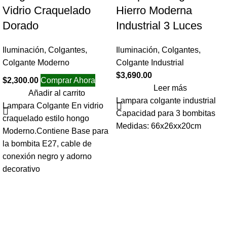
Vidrio Craquelado
Hierro Moderna
Dorado
Industrial 3 Luces
Iluminación
,
Colgantes
,
Iluminación
,
Colgantes
,
Colgante Moderno
Colgante Industrial
$
3,690.00
$
2,300.00
Comprar Ahora
Leer más
Añadir al carrito
Lampara colgante industrial
Lampara Colgante En vidrio
Capacidad para 3 bombitas
craquelado estilo hongo
Medidas: 66x26xx20cm
Moderno.Contiene Base para
la bombita E27, cable de
conexión negro y adorno
decorativo