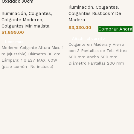
Oxidado 30cm
Iluminación
,
Colgantes
,
Iluminación
,
Colgantes
,
Colgantes Rusticos Y De
Colgante Moderno
,
Madera
Colgantes Minimalista
$
3,330.00
Comprar Ahora
$
1,899.00
Añadir al carrito
Leer más
Colgante en Madera y Hierro
Moderno Colgante Altura Max. 1
con 3 Pantallas de Tela Altura
m (ajustable) Diámetro 30 cm
600 mm Ancho 500 mm
Lámpara: 1 x E27 MAX. 60W
Diámetro Pantallas 200 mm
(pase común- No incluida)