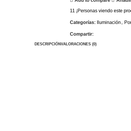
Add to compare
Añadir
11
¡Personas viendo este pro
Categorías:
Iluminación
,
Por
Compartir:
DESCRIPCIÓN
VALORACIONES (0)