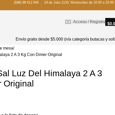
(598) 98 012 945
18 de Julio 2133, Montevideo de 10:00 a 20:00 
Acceso / Registro
$
0.
Envío gratis desde $5.000 (n/a categoría butacas y sof
de mesa
laya 2 A 3 Kg Con Dimer Original
al Luz Del Himalaya 2 A 3
 Original