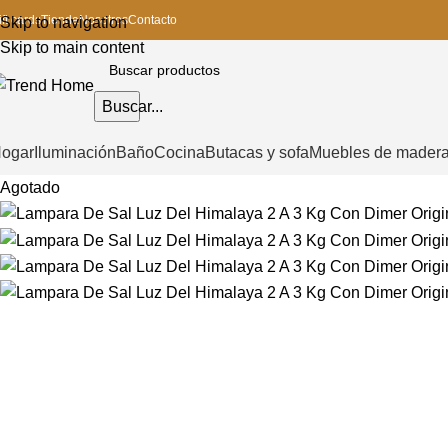
ift cards
Tienda
Nosotros
Contacto
Skip to navigation
Skip to main content
Buscar...
ogar
Iluminación
Baño
Cocina
Butacas y sofa
Muebles de mader
Agotado