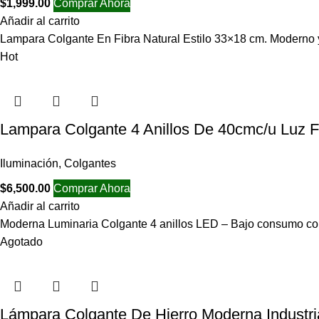
$
1,999.00
Comprar Ahora
Añadir al carrito
Lampara Colgante En Fibra Natural Estilo 33×18 cm. Moderno y
Hot
Lampara Colgante 4 Anillos De 40cmc/u Luz F
Iluminación
,
Colgantes
$
6,500.00
Comprar Ahora
Añadir al carrito
Moderna Luminaria Colgante 4 anillos LED – Bajo consumo con 
Agotado
Lámpara Colgante De Hierro Moderna Industri