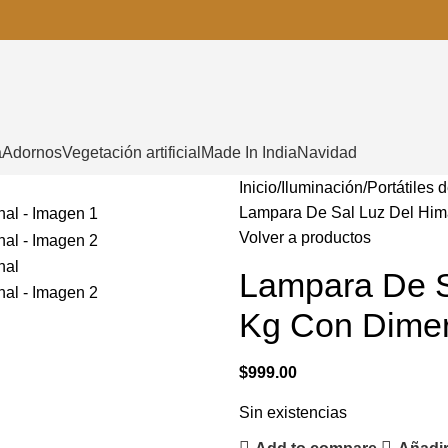
a
Adornos
Vegetación artificial
Made In India
Navidad
Inicio
Iluminación
Portátiles 
Lampara De Sal Luz Del Hima
Volver a productos
Lampara De S
Kg Con Dimer
$
999.00
Sin existencias