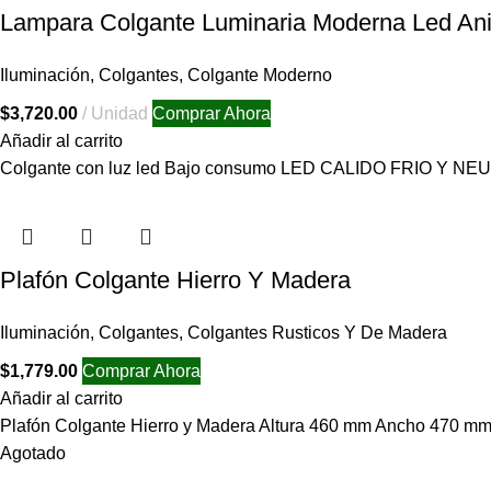
Lampara Colgante Luminaria Moderna Led An
Iluminación
,
Colgantes
,
Colgante Moderno
$
3,720.00
Unidad
Comprar Ahora
Añadir al carrito
Colgante con luz led Bajo consumo LED CALIDO FRIO Y NE
Plafón Colgante Hierro Y Madera
Iluminación
,
Colgantes
,
Colgantes Rusticos Y De Madera
$
1,779.00
Comprar Ahora
Añadir al carrito
Plafón Colgante Hierro y Madera Altura 460 mm Ancho 470 m
Agotado