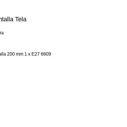
talla Tela
ra
alla 200 mm 1 x E27 6609
Navegar
Categorías
Home
Navidad
Sucursal
Iluminación
Nosotros
Butacas y sillas
Contacto
Indu
Vegetación Artificial