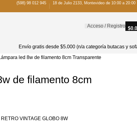
(598) 98 012 945
18 de Julio 2133, Montevideo de 10:00 a 20:00 
Acceso / Registro
$
0.
Envío gratis desde $5.000 (n/a categoría butacas y sof
Lámpara led 8w de filamento 8cm Transparente
8w de filamento 8cm
 RETRO VINTAGE GLOBO 8W