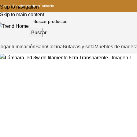
ift cards
Tienda
Nosotros
Contacto
Skip to navigation
Skip to main content
Buscar...
ogar
Iluminación
Baño
Cocina
Butacas y sofa
Muebles de mader