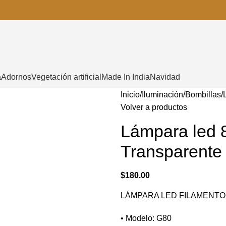
a
Adornos
Vegetación artificial
Made In India
Navidad
Inicio
Iluminación
Bombillas
Volver a productos
Lámpara led 
Transparente
$
180.00
LÁMPARA LED FILAMENTO
• Modelo: G80