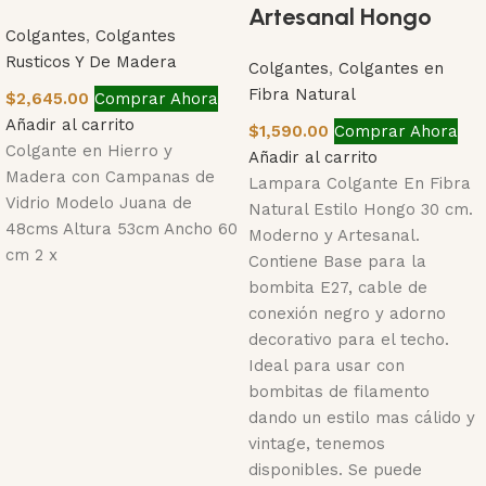
Artesanal Hongo
Colgantes
,
Colgantes
Rusticos Y De Madera
Colgantes
,
Colgantes en
Fibra Natural
$
2,645.00
Comprar Ahora
Añadir al carrito
$
1,590.00
Comprar Ahora
Colgante en Hierro y
Añadir al carrito
Madera con Campanas de
Lampara Colgante En Fibra
Vidrio Modelo Juana de
Natural Estilo Hongo 30 cm.
48cms Altura 53cm Ancho 60
Moderno y Artesanal.
cm 2 x
Contiene Base para la
bombita E27, cable de
conexión negro y adorno
decorativo para el techo.
Ideal para usar con
bombitas de filamento
dando un estilo mas cálido y
vintage, tenemos
disponibles. Se puede