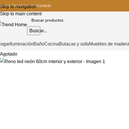
ift cards
Tienda
Nosotros
Contacto
Skip to navigation
Skip to main content
Buscar...
ogar
Iluminación
Baño
Cocina
Butacas y sofa
Muebles de mader
Agotado