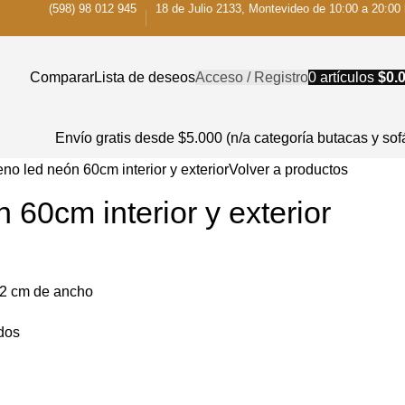
(598) 98 012 945
18 de Julio 2133, Montevideo de 10:00 a 20:00 
Comparar
Lista de deseos
Acceso / Registro
0
artículos
$
0.
Envío gratis desde $5.000 (n/a categoría butacas y sof
no led neón 60cm interior y exterior
Volver a productos
 60cm interior y exterior
52 cm de ancho
dos