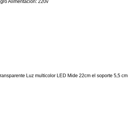
Negro Alimentación: 220v
Transparente Luz multicolor LED Mide 22cm el soporte 5,5 cm
Navegar
Home
Sucursal
Nosotros