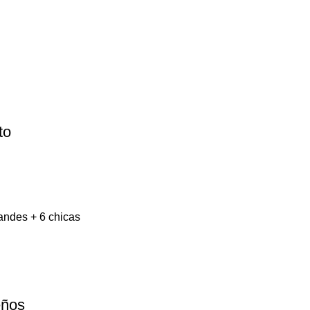
to
grandes + 6 chicas
eños