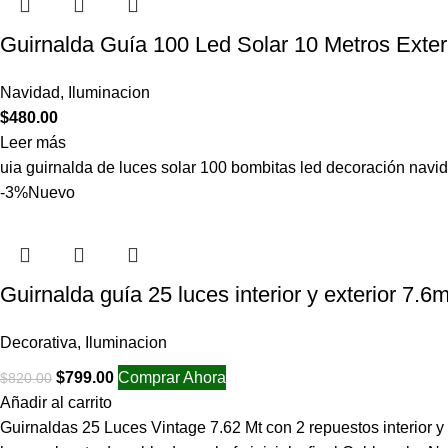
Guirnalda Guía 100 Led Solar 10 Metros Exter
Navidad
,
Iluminacion
$
480.00
Leer más
uia guirnalda de luces solar 100 bombitas led decoración navi
-3%
Nuevo
Guirnalda guía 25 luces interior y exterior 7.6
Decorativa
,
Iluminacion
$
799.00
Comprar Ahora
$
820.00
Añadir al carrito
Guirnaldas 25 Luces Vintage 7.62 Mt con 2 repuestos interior