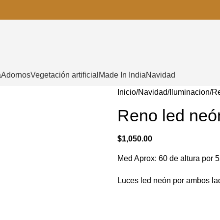
a
Adornos
Vegetación artificial
Made In India
Navidad
Inicio
Navidad
Iluminacion
Re
Reno led neón
$
1,050.00
Med Aprox: 60 de altura por 
Luces led neón por ambos la