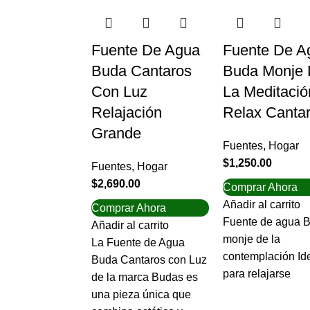
Fuente De Agua
Fuente De A
Buda Cantaros
Buda Monje
Con Luz
La Meditació
Relajación
Relax Canta
Grande
Fuentes
,
Hogar
$
1,250.00
Fuentes
,
Hogar
$
2,690.00
Comprar Ahora
Añadir al carrito
Comprar Ahora
Fuente de agua 
Añadir al carrito
monje de la
La Fuente de Agua
contemplación Id
Buda Cantaros con Luz
para relajarse
de la marca Budas es
una pieza única que