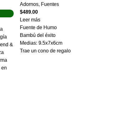
Adornos
,
Fuentes
$
489.00
Leer más
Fuente de Humo
ua
Bambú del éxito
gía
Medias: 9.5x7x6cm
rend &
Trae un cono de regalo
za
orma
 en
Baño
Cocina
Muebles de madera
Adornos