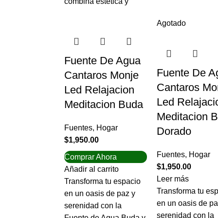
combina estética y
Agotado
Fuente De Agua
Fuente De A
Cantaros Monje
Cantaros Mo
Led Relajacion
Led Relajaci
Meditacion Buda
Meditacion 
Fuentes
,
Hogar
Dorado
$
1,950.00
Fuentes
,
Hogar
Comprar Ahora
$
1,950.00
Añadir al carrito
Leer más
Transforma tu espacio
Transforma tu es
en un oasis de paz y
en un oasis de pa
serenidad con la
serenidad con la
Fuente de Agua Buda y