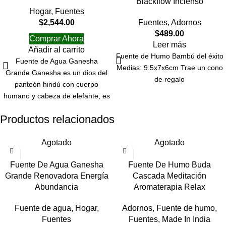
Blackflow Incienso
Hogar
,
Fuentes
$
2,544.00
Fuentes
,
Adornos
$
489.00
Comprar Ahora
Leer más
Añadir al carrito
Fuente de Humo Bambú del éxito
Fuente de Agua Ganesha
Medias: 9.5x7x6cm Trae un cono
Grande Ganesha es un dios del
de regalo
panteón hindú con cuerpo
humano y cabeza de elefante, es
Productos relacionados
Agotado
Agotado
Fuente De Agua Ganesha
Fuente De Humo Buda
Grande Renovadora Energía
Cascada Meditación
Abundancia
Aromaterapia Relax
Fuente de agua
,
Hogar
,
Adornos
,
Fuente de humo
,
Fuentes
Fuentes
,
Made In India