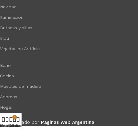
Navidad
Iluminación
Butacas y sillas
Indu
Vegetación Artificial
Baño
Cocina
Muebles de madera
Adornos
Hogar
0
Desarrollado por
Paginas Web Argentina
ista de deseos
ienda
Filtros
Carrito
Mi cuenta