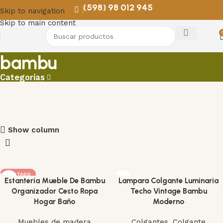
(598) 98 012 945
Skip to navigation
Skip to main content
bambu
Categorías
PROMOS EN COLGANTES
Show column
Descuentos para remodelar y decorar
VER MAS
AGOTADO
Estanteria Mueble De Bambu
Lampara Colgante Luminaria
Organizador Cesto Ropa
Techo Vintage Bambu
Hogar Baño
Moderno
Muebles de madera
Colgantes
,
Colgante