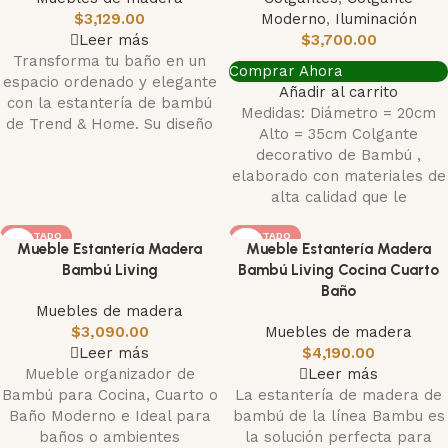
$
3,129.00
Moderno
,
Iluminación
Leer más
$
3,700.00
Transforma tu baño en un
Comprar Ahora
espacio ordenado y elegante
Añadir al carrito
con la estantería de bambú
Medidas: Diámetro = 20cm
de Trend & Home. Su diseño
Alto = 35cm Colgante
decorativo de Bambú ,
elaborado con materiales de
alta calidad que le
AGOTADO
AGOTADO
Mueble Estantería Madera
Mueble Estantería Madera
Bambú Living
Bambú Living Cocina Cuarto
Baño
Muebles de madera
$
3,090.00
Muebles de madera
Leer más
$
4,190.00
Mueble organizador de
Leer más
Bambú para Cocina, Cuarto o
La estantería de madera de
Baño Moderno e Ideal para
bambú de la línea Bambu es
baños o ambientes
la solución perfecta para