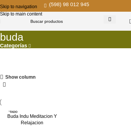
(598) 98 012 945
Skip to navigation
Skip to main content
buda
Categorías
PROMOS EN COLGANTES
Show column
Descuentos para remodelar y decorar
VER MAS
AGOTADO
Buda Indu Meditacion Y
Relajacion