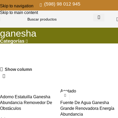
(598) 98 012 945
Skip to navigation
Skip to main content
ganesha
Categorías
PROMOS EN COLGANTES
Show column
Descuentos para remodelar y decorar
VER MAS
Agotado
Adorno Estatuilla Ganesha
Abundancia Removedor De
Fuente De Agua Ganesha
Obstáculos
Grande Renovadora Energía
Abundancia