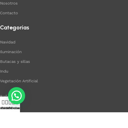
Nosotros
Contacto
Categorías
Navidad
Iluminación
Butacas y sillas
Indu
Vegetación Artificial
Baño
0
Cocina
ista de deseos
ienda
Filtros
Carrito
Mi cuenta
Muebles de madera
Adornos