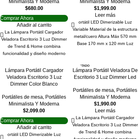
Minimalista Y Moderna
Minimalista Y Moderna
$
680.00
$
1,999.00
Leer más
Comprar Ahora
ortátil LED Dimerizable Luz
Añadir al carrito
Variable Material de la estructura
La Lámpara Portátil Cargador
metal/cuero Altura Máx 570 mm
Veladora Escritorio 3 Luz Dimmer
Base 170 mm x 120 mm Luz
de Trend & Home combina
Cálida 3000K Luz Neutra 4000K
funcionalidad y diseño moderno
Luz Fría 6000K MÁX. 9W – 350
para elevar la experiencia en
Lm 100/240V Carga Celular
AGOTADO
cualquier entorno. Con una altura
Lámpara Portátil Cargador
Lámpara Portátil Veladora De
Inalámbrico (consultar celulares
de 40 cm y un ancho de pantalla
Veladora Escritorio 3 Luz
Escritorio 3 Luz Dimmer Led
aptos para carga inalámbrica)
de 33 cm, esta lámpara se adapta
Dimmer Color Blanco
perfectamente a escritorios,
Portátiles de mesa
,
Portátiles
mesas de noche o aplicaciones
Portátiles de mesa
,
Portátiles
Minimalista Y Moderna
decorativas. Su estructura está
Minimalista Y Moderna
$
1,990.00
elaborada en plástico y metal,
$
2,099.00
Leer más
garantizando durabilidad y estilo.
La Lámpara Portátil Cargador
Comprar Ahora
Veladora Escritorio 3 Luz Dimmer
Añadir al carrito
de Trend & Home combina
ortátil LED Dimerizable Luz