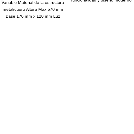
funcionalidad y diseño moderno
Variable Material de la estructura
para elevar la experiencia en
metal/cuero Altura Máx 570 mm
cualquier entorno. Con una altura
Base 170 mm x 120 mm Luz
de 40 cm y un ancho de pantalla
Cálida 3000K Luz Neutra 4000K
de 33 cm, esta lámpara se adapta
Luz Fría 6000K MÁX. 9W – 350
perfectamente a escritorios,
Lm 100/240V Carga Celular
mesas de noche o aplicaciones
Inalámbrico (consultar celulares
Navegar
decorativas. Su estructura está
aptos para carga inalámbrica)
elaborada en plástico y metal,
garantizando durabilidad y estilo.
Home
Sucursal
Nosotros
Contacto
Categorías
Navidad