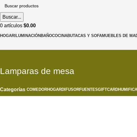
Buscar...
0
artículos
$
0.00
HOGAR
ILUMINACIÓN
BAÑO
COCINA
BUTACAS Y SOFA
MUEBLES DE MA
Lamparas de mesa
Categorías
COMEDOR
HOGAR
DIFUSOR
FUENTES
GIFTCARD
HUMIFIC
PROMOS EN COLGANTES
Descuentos para remodelar y decorar
VER MAS