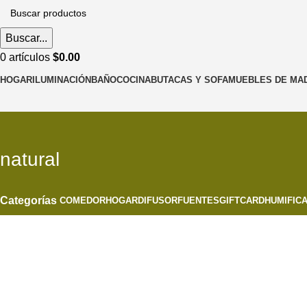
Buscar...
0
artículos
$
0.00
HOGAR
ILUMINACIÓN
BAÑO
COCINA
BUTACAS Y SOFA
MUEBLES DE MA
natural
Categorías
COMEDOR
HOGAR
DIFUSOR
FUENTES
GIFTCARD
HUMIFIC
PROMOS EN COLGANTES
Descuentos para remodelar y decorar
VER MAS