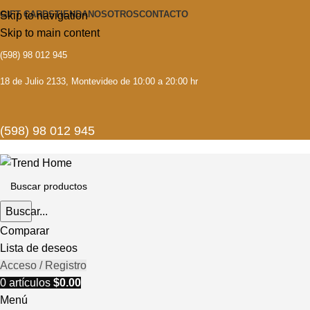
GIFT CARDS
TIENDA
NOSOTROS
CONTACTO
Skip to navigation
Skip to main content
(598) 98 012 945
18 de Julio 2133, Montevideo de 10:00 a 20:00 hr
(598) 98 012 945
Buscar...
Comparar
Lista de deseos
Acceso / Registro
0
artículos
$
0.00
Menú