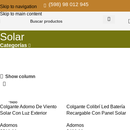
(598) 98 012 945
Skip to navigation
Skip to main content
Solar
Categorías
PROMOS EN COLGANTES
Show column
Descuentos para remodelar y decorar
VER MAS
AGOTADO
Colgante Adorno De Viento
Colgante Colibrí Led Batería
Solar Con Luz Exterior
Recargable Con Panel Solar
Adornos
Adornos