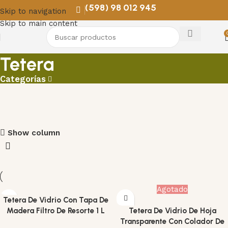
(598) 98 012 945
Skip to navigation
Skip to main content
Tetera
Categorías
PROMOS EN COLGANTES
Show column
Descuentos para remodelar y decorar
VER MAS
Agotado
Tetera De Vidrio Con Tapa De
Madera Filtro De Resorte 1 L
Tetera De Vidrio De Hoja
Transparente Con Colador De