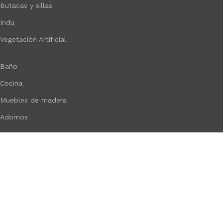
Butacas y sillas
Indu
Vegetación Artificial
Baño
Cocina
Muebles de madera
Adornos
Hogar
Desarrollado por
Paginas Web Argentina
Tienda
Filtros
Lista de deseos