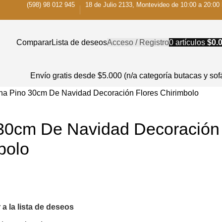
(598) 98 012 945
18 de Julio 2133, Montevideo de 10:00 a 20:00 
Comparar
Lista de deseos
Acceso / Registro
0
artículos
$
0.
Envío gratis desde $5.000 (n/a categoría butacas y sof
na Pino 30cm De Navidad Decoración Flores Chirimbolo
30cm De Navidad Decoración
bolo
 a la lista de deseos