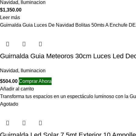
Navidad
,
Iluminacion
$
1,350.00
Leer más
Guirnalda Guia Luces De Navidad Bolitas 50mts A E
Guirnalda Guia Meteoros 30cm Luces Led Deco
Navidad
,
Iluminacion
$
504.00
Comprar Ahora
Añadir al carrito
Transforma tus espacios en un espectáculo luminoso con la G
Agotado
Guirnalda Led Solar 7,5mt Exterior 10 Ampolle