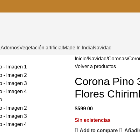
a
Adornos
Vegetación artificial
Made In India
Navidad
Inicio
Navidad
Coronas
Coro
Volver a productos
Corona Pino 
Flores Chirim
$
599.00
Sin existencias
Add to compare
Añadir