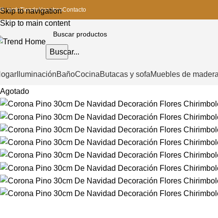
ift cards
Tienda
Nosotros
Contacto
Skip to navigation
Skip to main content
Buscar...
ogar
Iluminación
Baño
Cocina
Butacas y sofa
Muebles de mader
Agotado