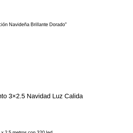
ción Navideña Brillante Dorado”
nto 3×2.5 Navidad Luz Calida
 x 2.5 metros con 320 led