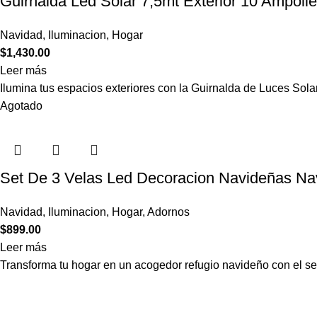
Guirnalda Led Solar 7,5mt Exterior 10 Ampolle
Navidad
,
Iluminacion
,
Hogar
$
1,430.00
Leer más
Ilumina tus espacios exteriores con la Guirnalda de Luces Sola
Agotado
Set De 3 Velas Led Decoracion Navideñas Na
Navidad
,
Iluminacion
,
Hogar
,
Adornos
$
899.00
Leer más
Transforma tu hogar en un acogedor refugio navideño con el s