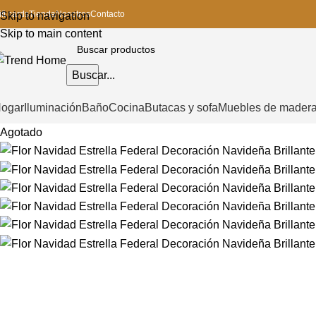
ift cards
Tienda
Nosotros
Contacto
Skip to navigation
Skip to main content
Buscar...
ogar
Iluminación
Baño
Cocina
Butacas y sofa
Muebles de mader
Agotado