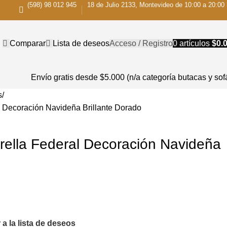
(598) 98 012 945
18 de Julio 2133, Montevideo de 10:00 a 20:00 
Comparar
Lista de deseos
Acceso / Registro
0
artículos
$
0.
Envío gratis desde $5.000 (n/a categoría butacas y sof
s
l Decoración Navideña Brillante Dorado
trella Federal Decoración Navideña
 a la lista de deseos