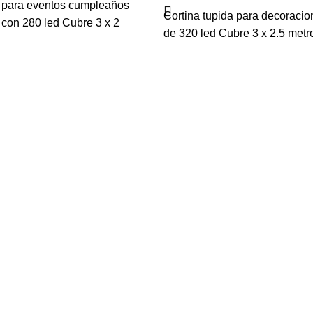
a para eventos cumpleaños
Cortina tupida para decoracio
 con 280 led Cubre 3 x 2
de 320 led Cubre 3 x 2.5 metr
Navegar