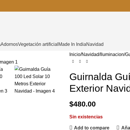
a
Adornos
Vegetación artificial
Made In India
Navidad
Inicio
Navidad
Iluminacion
Gu
Guirnalda Guí
Exterior Navi
$
480.00
Sin existencias
Add to compare
Añad