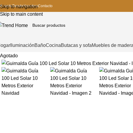
ift cards
Tienda
Nosotros
Contacto
Skip to navigation
Skip to main content
ogar
Iluminación
Baño
Cocina
Butacas y sofa
Muebles de mader
Agotado