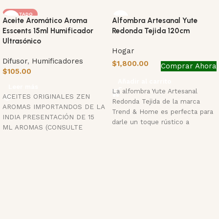
AGOTADO
Aceite Aromático Aroma
Alfombra Artesanal Yute
Esscents 15ml Humificador
Redonda Tejida 120cm
Ultrasónico
Hogar
Difusor
,
Humificadores
$
1,800.00
Comprar Ahora
$
105.00
Añadir al carrito
Leer más
La alfombra Yute Artesanal
ACEITES ORIGINALES ZEN
Redonda Tejida de la marca
AROMAS IMPORTANDOS DE LA
Trend & Home es perfecta para
INDIA PRESENTACIÓN DE 15
darle un toque rústico a
ML AROMAS (CONSULTE
STOCK) 1 ROSE & BLACK OUDH