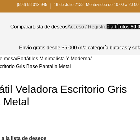
(598) 98 012 945
18 de Julio 2133, Montevideo de 10:00 a 20:00 
Comparar
Lista de deseos
Acceso / Registro
0
artículos
$
0.
Envío gratis desde $5.000 (n/a categoría butacas y sof
de mesa
Portátiles Minimalista Y Moderna
ritorio Gris Base Pantalla Metal
til Veladora Escritorio Gris
 Metal
 a la lista de deseos