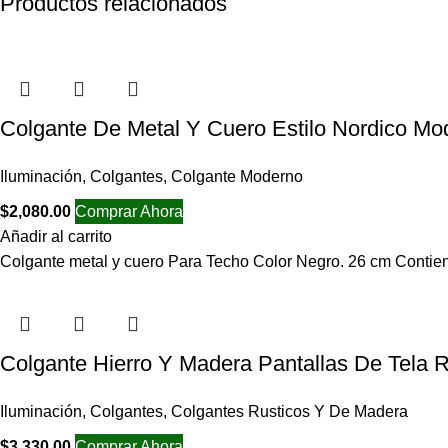
Productos relacionados
Colgante De Metal Y Cuero Estilo Nordico Mo
Iluminación
,
Colgantes
,
Colgante Moderno
$
2,080.00
Comprar Ahora
Añadir al carrito
Colgante metal y cuero Para Techo Color Negro. 26 cm Contie
Colgante Hierro Y Madera Pantallas De Tela R
Iluminación
,
Colgantes
,
Colgantes Rusticos Y De Madera
$
3,330.00
Comprar Ahora