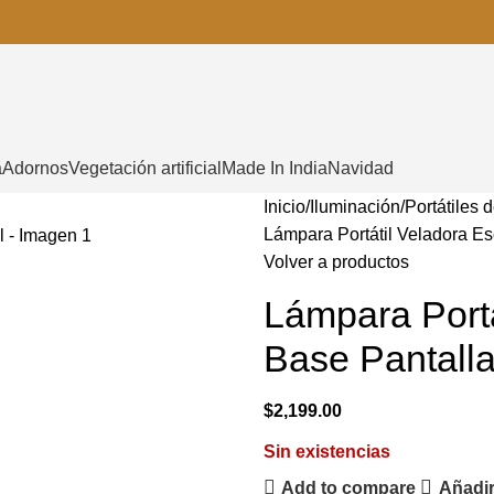
a
Adornos
Vegetación artificial
Made In India
Navidad
Inicio
Iluminación
Portátiles 
Lámpara Portátil Veladora Esc
Volver a productos
Lámpara Portá
Base Pantalla
$
2,199.00
Sin existencias
Add to compare
Añadir