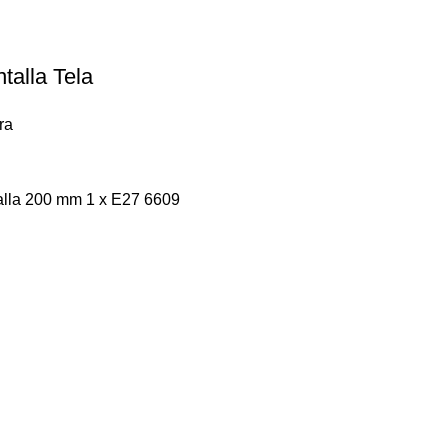
talla Tela
ra
alla 200 mm 1 x E27 6609
Navegar
Home
Sucursal
Nosotros
Contacto