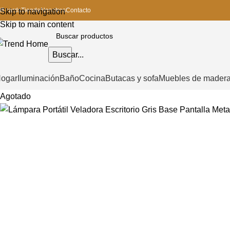
ift cards
Tienda
Nosotros
Contacto
Skip to navigation
Skip to main content
Buscar...
ogar
Iluminación
Baño
Cocina
Butacas y sofa
Muebles de mader
Agotado