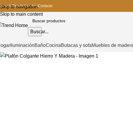
ift cards
Tienda
Nosotros
Contacto
Skip to navigation
Skip to main content
Buscar...
ogar
Iluminación
Baño
Cocina
Butacas y sofa
Muebles de mader