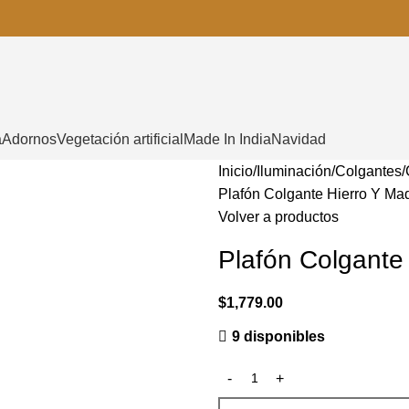
a
Adornos
Vegetación artificial
Made In India
Navidad
Inicio
Iluminación
Colgantes
Plafón Colgante Hierro Y Ma
Volver a productos
Plafón Colgante
$
1,779.00
9 disponibles