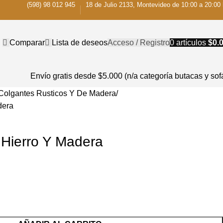
(598) 98 012 945
18 de Julio 2133, Montevideo de 10:00 a 20:00 
Comparar
Lista de deseos
Acceso / Registro
0
artículos
$
0.
Envío gratis desde $5.000 (n/a categoría butacas y sof
Colgantes Rusticos Y De Madera
dera
 Hierro Y Madera