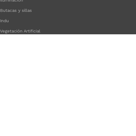
Iluminación
Butacas y sillas
Indu
Vegetación Artificial
Baño
Cocina
Muebles de madera
Adornos
Hogar
Desarrollado por
Paginas Web Argentina
Tienda
Lista de deseos
0