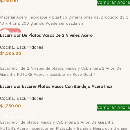
$
250.00
Comprar Ahora
Añadir al carrito
Material Acero inoxidable y plástico Dimensiones del producto 23 x
10 x 4 cm; 200 gramos Puede ser usada en
AGOTADO
Escurridor De Platos Vasos De 2 Niveles Acero
Cocina
,
Escurridores
$
1,505.00
Leer más
Escurridor de 2 Niveles de platos, vasos y Cubiertera 2 Años De
Garantía FUTURE Acero Inoxidable en Rose Gold /
Escurridor Escurre Platos Vasos Con Bandeja Acero Inox
Cocina
,
Escurridores
$
1,750.00
Comprar Ahora
Añadir al carrito
Escurridor de platos, vasos y Cubiertera 2 Años De Garantía
FUTURE Acero Inoxidable en Plateado / Bandeja Negra con drenaje