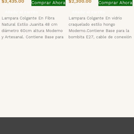
$
3,435.00
$
2,300.00
Comprar Ahora
Comprar Ahora
Añadir al carrito
Añadir al carrito
Lampara Colgante En Fibra
Lampara Colgante En vidrio
Natural Estilo Juanita 48 cm
craquelado estilo hongo
diámetro 60cm altura Moderno
Moderno.Contiene Base para la
y Artesanal. Contiene Base para
bombita E27, cable de conexión
la bombita
negro y adorno decorativo