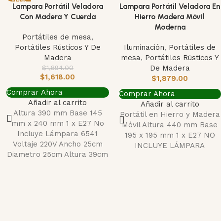
-15%
Lampara Portátil Veladora
Lampara Portátil Veladora En
Con Madera Y Cuerda
Hierro Madera Móvil
Moderna
Portátiles de mesa
,
Portátiles Rústicos Y De
Iluminación
,
Portátiles de
Madera
mesa
,
Portátiles Rústicos Y
$
1,894.00
De Madera
$
1,618.00
$
1,879.00
Comprar Ahora
Comprar Ahora
Añadir al carrito
Añadir al carrito
Altura 390 mm Base 145
Portátil en Hierro y Madera
mm x 240 mm 1 x E27 No
Móvil Altura 440 mm Base
Incluye Lámpara 6541
195 x 195 mm 1 x E27 NO
Voltaje 220V Ancho 25cm
INCLUYE LÁMPARA
Diametro 25cm Altura 39cm