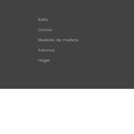
Baño
Cocina
Muebles de madera
Adornos
Hogar