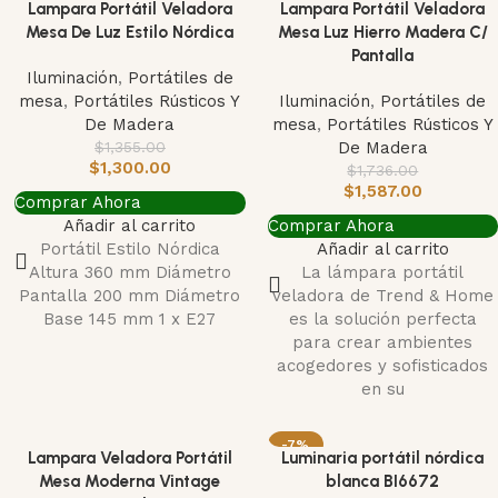
Lampara Portátil Veladora
Lampara Portátil Veladora
Mesa De Luz Estilo Nórdica
Mesa Luz Hierro Madera C/
Pantalla
Iluminación
,
Portátiles de
mesa
,
Portátiles Rústicos Y
Iluminación
,
Portátiles de
De Madera
mesa
,
Portátiles Rústicos Y
$
1,355.00
De Madera
$
1,300.00
$
1,736.00
$
1,587.00
Comprar Ahora
Añadir al carrito
Comprar Ahora
Portátil Estilo Nórdica
Añadir al carrito
Altura 360 mm Diámetro
La lámpara portátil
Pantalla 200 mm Diámetro
veladora de Trend & Home
Base 145 mm 1 x E27
es la solución perfecta
para crear ambientes
acogedores y sofisticados
en su
-7%
Lampara Veladora Portátil
Luminaria portátil nórdica
AGOTADO
Mesa Moderna Vintage
blanca BI6672