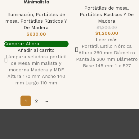
NUEVO
Minimalista
Portátiles de mesa
,
Iluminación
,
Portátiles de
Portátiles Rústicos Y De
mesa
,
Portátiles Rústicos Y
Madera
De Madera
$
1,300.00
$
1,206.00
$
630.00
Leer más
Comprar Ahora
Portátil Estilo Nórdica
Añadir al carrito
Altura 360 mm Diámetro
Lámpara veladora portátil
Pantalla 200 mm Diámetro
de Mesa minimalista y
Base 145 mm 1 x E27
moderna Madera y MDF
Altura 170 mm Ancho 140
mm Largo 110 mm
1
2
→