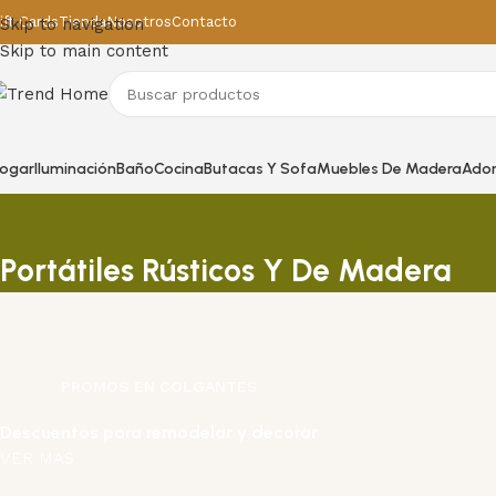
ift Cards
Tienda
Nosotros
Contacto
Skip to navigation
Skip to main content
ogar
Iluminación
Baño
Cocina
Butacas Y Sofa
Muebles De Madera
Ado
Portátiles Rústicos Y De Madera
PROMOS EN COLGANTES
Descuentos para remodelar y decorar
VER MAS