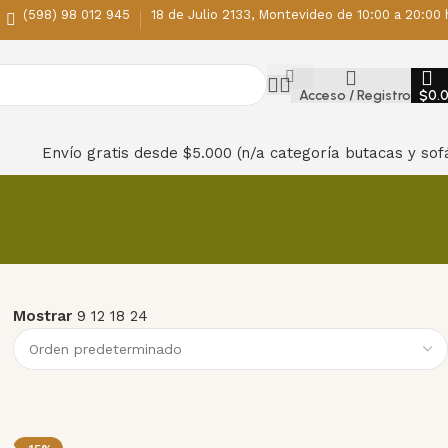
(598) 98 012 945
18 de Julio 2133, Montevideo de 10:00 a 20:00 
Acceso / Registro
$
0.
Envío gratis desde $5.000 (n/a categoría butacas y sof
Mostrar
9
12
18
24