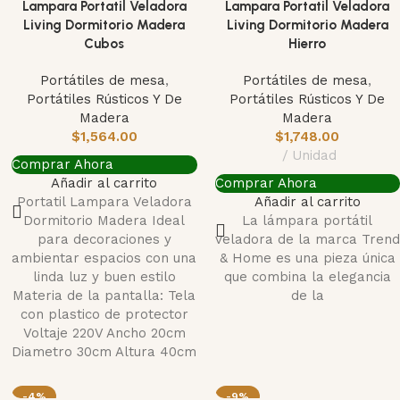
Lampara Portatil Veladora
Lampara Portatil Veladora
Living Dormitorio Madera
Living Dormitorio Madera
Cubos
Hierro
Portátiles de mesa
,
Portátiles de mesa
,
Portátiles Rústicos Y De
Portátiles Rústicos Y De
Madera
Madera
$
1,564.00
$
1,748.00
Unidad
Comprar Ahora
Añadir al carrito
Comprar Ahora
Portatil Lampara Veladora
Añadir al carrito
Dormitorio Madera Ideal
La lámpara portátil
para decoraciones y
veladora de la marca Trend
ambientar espacios con una
& Home es una pieza única
linda luz y buen estilo
que combina la elegancia
Materia de la pantalla: Tela
de la
con plastico de protector
Voltaje 220V Ancho 20cm
Diametro 30cm Altura 40cm
-4%
-9%