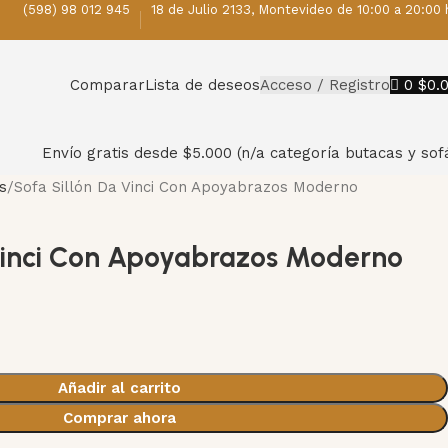
(598) 98 012 945
18 de Julio 2133, Montevideo de 10:00 a 20:00 
Comparar
Lista de deseos
Acceso / Registro
0
$
0.
Envío gratis desde $5.000 (n/a categoría butacas y sof
s
Sofa Sillón Da Vinci Con Apoyabrazos Moderno
Vinci Con Apoyabrazos Moderno
Añadir al carrito
Comprar ahora