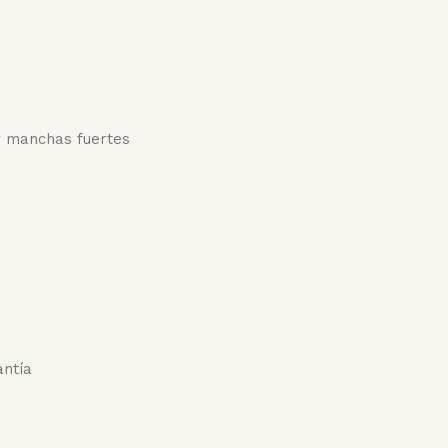
y manchas fuertes
antía