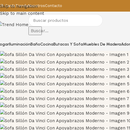
0
ift Cards
Tienda
Nosotros
Contacto
Skip to navigation
Skip to main content
Buscar...
ogar
Iluminación
Baño
Cocina
Butacas Y Sofa
Muebles De Madera
Ado