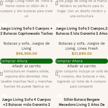
El Juego Living Fresh de Trend &
Este juego de living de la marca
Home reúne un sillón de 3
Nórdico es perfecto para tu
cuerpos y dos butacas para crear
hogar. Con un diseño nórdico y
un
una estructura
Juego Living Sofa 3 Cuerpos +
Juego Living Sofa 3 Cuerpos,2
2 Butacas Capitoneado Tachas
Butacas E Isla Garantía 2 Años
Butacas y sofa
,
Juegos de
Butacas y sofa
,
Juegos de
Living
Living
,
Linea Fresh
$
56,900.00
$
21,890.00
Comprar Ahora
Comprar Ahora
Añadir al carrito
Añadir al carrito
Estructura en madera sólida,
Este conjunto incluye un sofá de
espuma alta densidad, tela
3 cuerpos, dos butacas e isla,
lavable marchas facil y manchas
logrando un total de 6 cuerpos
fuertes Se puede fabricar en
para compartir
cualquier color
Juego Living Sofa 4 Cuerpos
Sillón Butaca Bergere
+2 Butacas +isla Garantía 2
Mecedora Living 2 Años De