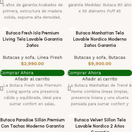
2 años de garantia Acabados de
garantia Medidas: Butaca 80 alto
primera, estructura de madera
x 55 diámetro Puff 45
solida, espuma alta densidad,
tela importada
Butaca Fresh Isla Premium
Butaca Manhattan Tela
Living Tela Lavable Garantia
Lavable Nordico Moderno
2años
2años Garantia
Butacas y sofa
,
Linea Fresh
Butacas y sofa
,
Butacas
$
2,990.00
$
9,900.00
Comprar Ahora
Comprar Ahora
Añadir al carrito
Añadir al carrito
La Butaca Fresh Isla Premium
La Butaca Manhattan de Trend &
Living aporta una presencia
Home combina líneas limpias,
cálida y equilibrada, ideal para
presencia liviana y una silueta
sumar confort en salas,
pensada para sumar confort y
dormitorios o
Butaca Paradise Sillón Premium
Butaca Velvet Sillon Tela
Con Tachas Moderno Garantia
Lavable Nordico 2 Años