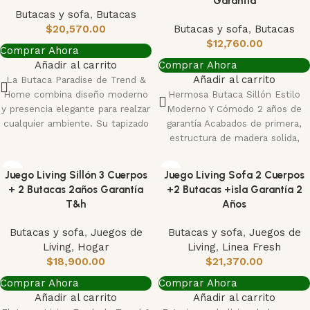
Garantia
Butacas y sofa
,
Butacas
$
20,570.00
Butacas y sofa
,
Butacas
$
12,760.00
Comprar Ahora
Añadir al carrito
Comprar Ahora
Añadir al carrito
La Butaca Paradise de Trend &
Home combina diseño moderno
Hermosa Butaca Sillón Estilo
y presencia elegante para realzar
Moderno Y Cómodo 2 años de
cualquier ambiente. Su tapizado
garantía Acabados de primera,
en
estructura de madera solida,
espuma alta
Juego Living Sillón 3 Cuerpos
Juego Living Sofa 2 Cuerpos
+ 2 Butacas 2años Garantía
+2 Butacas +isla Garantía 2
T&h
Años
Butacas y sofa
,
Juegos de
Butacas y sofa
,
Juegos de
Living
,
Hogar
Living
,
Linea Fresh
$
18,900.00
$
21,370.00
Comprar Ahora
Comprar Ahora
Añadir al carrito
Añadir al carrito