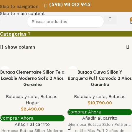
(598) 98 012 945
Skip to navigation
Skip to main content
butaca
Categorías
Show column
Butaca Clementaine Sillon Tela
Butaca Curva Sillón Y
Lavable Moderno Sofa 2 Años
Banqueta Puff Comodo 2 Años
Garantia
Garantia
Butacas y sofa
,
Butacas
,
Butacas y sofa
,
Butacas
Hogar
$
10,790.00
$
8,490.00
Comprar Ahora
Comprar Ahora
Añadir al carrito
Añadir al carrito
Hermosa Butaca Sillon Poltrona
Hermosa Butaca Sillon Moderno
estilo Mas Puff 2 años de