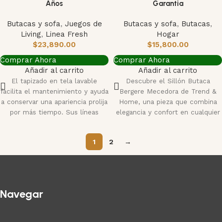
Años
Garantia
Butacas y sofa
,
Juegos de
Butacas y sofa
,
Butacas
,
Living
,
Linea Fresh
Hogar
$
23,890.00
$
15,800.00
Comprar Ahora
Comprar Ahora
Añadir al carrito
Añadir al carrito
El tapizado en tela lavable
Descubre el Sillón Butaca
facilita el mantenimiento y ayuda
Bergere Mecedora de Trend &
a conservar una apariencia prolija
Home, una pieza que combina
por más tiempo. Sus líneas
elegancia y confort en cualquier
espacio.
1
2
→
Navegar