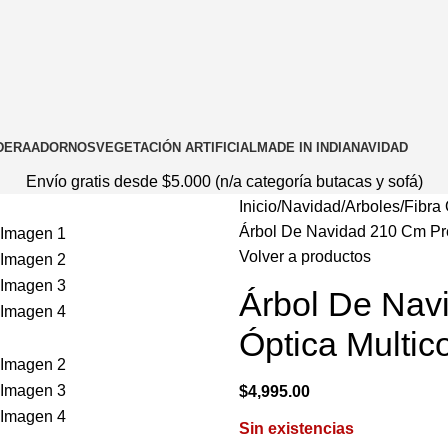
DERA
ADORNOS
VEGETACIÓN ARTIFICIAL
MADE IN INDIA
NAVIDAD
Envío gratis desde $5.000 (n/a categoría butacas y sofá)
Inicio
Navidad
Arboles
Fibra 
Árbol De Navidad 210 Cm Pre
Volver a productos
Árbol De Nav
Óptica Multico
$
4,995.00
Sin existencias