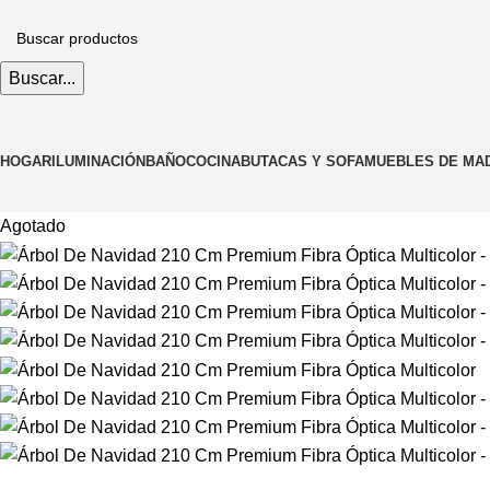
Buscar...
HOGAR
ILUMINACIÓN
BAÑO
COCINA
BUTACAS Y SOFA
MUEBLES DE MA
Agotado