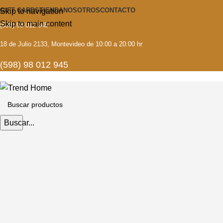
GIFT CARDS
TIENDA
NOSOTROS
CONTACTO
Skip to navigation
Skip to main content
(598) 98 012 945
18 de Julio 2133, Montevideo de 10:00 a 20:00 hr
(598) 98 012 945
Buscar...