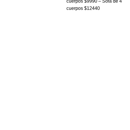
cuerpos $9990 – Sofá de 4
cuerpos $12440
Navegar
Home
Sucursal
Nosotros
Contacto
Categorías
Navidad