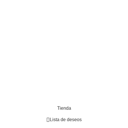
Iluminación
Butacas y sillas
Indu
Vegetación Artificial
Baño
Cocina
Muebles de madera
Adornos
Hogar
Desarrollado por
Paginas Web Argentina
Tienda
Lista de deseos