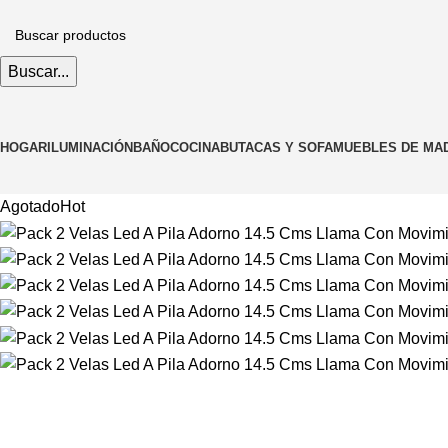
Buscar...
HOGAR
ILUMINACIÓN
BAÑO
COCINA
BUTACAS Y SOFA
MUEBLES DE MA
Agotado
Hot