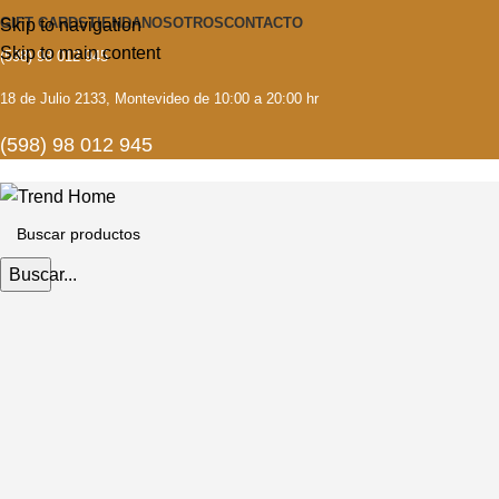
GIFT CARDS
TIENDA
NOSOTROS
CONTACTO
Skip to navigation
Skip to main content
(598) 98 012 945
18 de Julio 2133, Montevideo de 10:00 a 20:00 hr
(598) 98 012 945
Buscar...