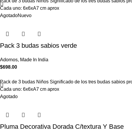
Pack de 3 budas Niños Significado de los tres budas sabios prov
Cada uno: 6x6xA7 cm aprox
Agotado
Nuevo
Pack 3 budas sabios verde
Adornos
,
Made In India
$
698.00
Pack de 3 budas Niños Significado de los tres budas sabios prov
Cada uno: 6x6xA7 cm aprox
Agotado
Pluma Decorativa Dorada C/textura Y Base