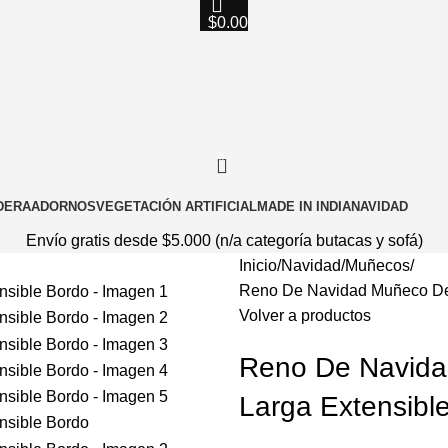
$
0.00
0
DERA
ADORNOS
VEGETACIÓN ARTIFICIAL
MADE IN INDIA
NAVIDAD
Envío gratis desde $5.000 (n/a categoría butacas y sofá)
Inicio
Navidad
Muñecos
Reno De Navidad Muñeco Dec
Volver a productos
Reno De Navida
Larga Extensibl