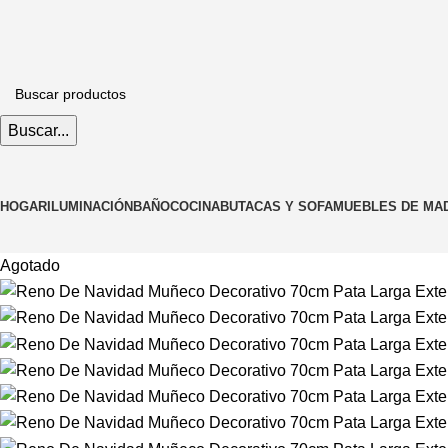
Buscar...
HOGAR
ILUMINACIÓN
BAÑO
COCINA
BUTACAS Y SOFA
MUEBLES DE MA
Agotado