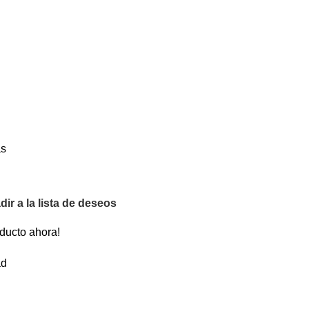
as
ir a la lista de deseos
ducto ahora!
ad